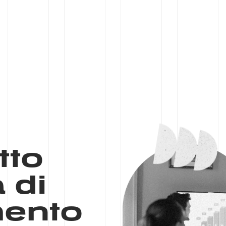
tto
 di
ento